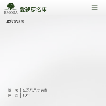
雅典娜涼感
規　格 │ 全系列尺寸供應
保　固 │ 10年 