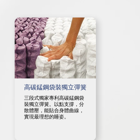
高碳錳鋼袋裝獨立彈簧
三段式獨家專利高碳錳鋼袋
裝獨立彈簧。以點支撐，分
散體壓，能貼合身體曲線，
實現最理想的睡姿。