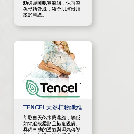
動調節睡眠微氣候，保持整
夜乾爽舒適，給予肌膚最頂
級的呵護。
TENCEL天然植物纖維
萃取自天然木漿纖維，觸感
如絲緞般柔順且極度親膚。
具備卓越的透氣與濕氣傳導