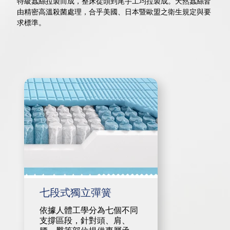
特級蠶絲拉製而成，整床從頭到尾手工均拉製成。天然蠶絲皆
由精密高溫殺菌處理，合乎美國、日本暨歐盟之衛生規定與要
求標準。
七段式獨立彈簧
依據人體工學分為七個不同
支撐區段，針對頭、肩、