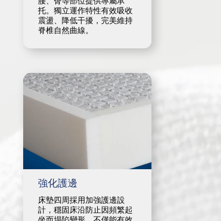
腰、臀等部位提供專屬承
托。獨立運作特性有效吸收
震盪、降低干擾，完美維持
脊椎自然曲線。
強化護邊
床墊四周採用加強護邊設
計，穩固床沿防止因頻繁起
坐而塌陷變形。不僅能有效