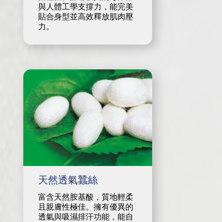
與人體工學支撐力，能完美
貼合身型並高效釋放肌肉壓
力。
天然透氣蠶絲
富含天然胺基酸，質地輕柔
且親膚性極佳。擁有優異的
透氣與吸濕排汗功能，能自